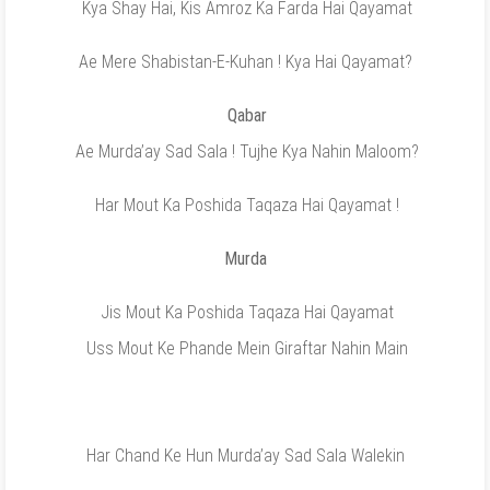
Kya Shay Hai, Kis Amroz Ka Farda Hai Qayamat
Ae Mere Shabistan-E-Kuhan ! Kya Hai Qayamat?
Qabar
Ae Murda’ay Sad Sala ! Tujhe Kya Nahin Maloom?
Har Mout Ka Poshida Taqaza Hai Qayamat !
Murda
Jis Mout Ka Poshida Taqaza Hai Qayamat
Uss Mout Ke Phande Mein Giraftar Nahin Main
Har Chand Ke Hun Murda’ay Sad Sala Walekin