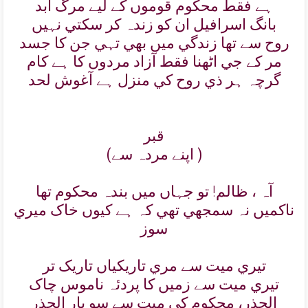
ہے فقط محکوم قوموں کے ليے مرگ ابد
بانگ اسرافيل ان کو زندہ کر سکتي نہيں
روح سے تھا زندگي ميں بھي تہي جن کا جسد
مر کے جي اٹھنا فقط آزاد مردوں کا ہے کام
گرچہ ہر ذي روح کي منزل ہے آغوش لحد
قبر
(اپنے مردہ سے )
آہ ، ظالم! تو جہاں ميں بندہ محکوم تھا
ناکميں نہ سمجھي تھي کہ ہے کيوں خاک ميري
سوز
تيري ميت سے مري تاريکياں تاريک تر
تيري ميت سے زميں کا پردئہ ناموس چاک
الحذر، محکوم کي ميت سے سو بار الحذر