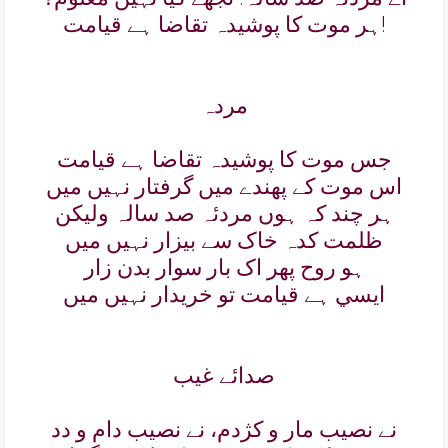
ہر موت کا پوشيدہ تقاضا ہے قيامت!
مردہ
جس موت کا پوشيدہ تقاضا ہے قيامت
اس موت کے پھندے ميں گرفتار نہيں ميں
ہر چند کہ ہوں مردئہ صد سالہ وليکن
ظلمت کدہ خاک سے بيزار نہيں ميں
ہو روح پھر اک بار سوار بدن زار
ايسي ہے قيامت تو خريدار نہيں ميں
صدائے غيب
نے نصيب مار و کژدم، نے نصيب دام و دد