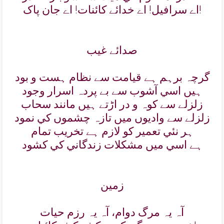
اے سرافيل! اے خدائے کائنات! اے جان پاک!
صدائے غيب
گرچہ برہم ہے قيامت سے نظام ہست و بود
ہيں اسي آشوب سے بے پردہ اسرار وجود
زلزلے سے کوہ و در اڑتے ہيں مانند سحاب
زلزلے سے واديوں ميں تازہ چشموں کي نمود
ہر نئي تعمير کو لازم ہے تخريب تمام
ہے اسي ميں مشکلات زندگاني کي کشود
زمين
آہ يہ مرگ دوام، آہ يہ رزم حيات