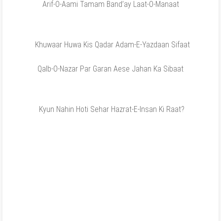
Arif-O-Aami Tamam Band’ay Laat-O-Manaat
Khuwaar Huwa Kis Qadar Adam-E-Yazdaan Sifaat
Qalb-O-Nazar Par Garan Aese Jahan Ka Sibaat
Kyun Nahin Hoti Sehar Hazrat-E-Insan Ki Raat?