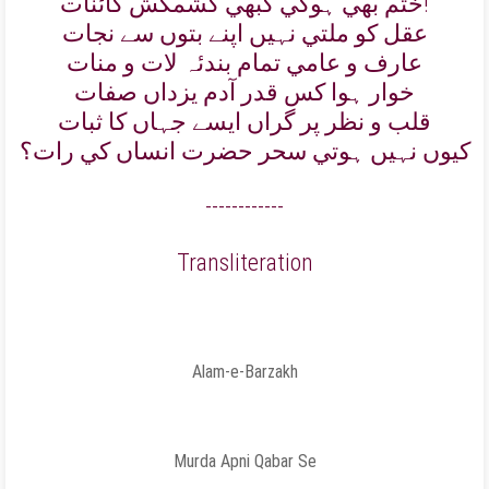
ختم بھي ہوگي کبھي کشمکش کائنات!
عقل کو ملتي نہيں اپنے بتوں سے نجات
عارف و عامي تمام بندئہ لات و منات
خوار ہوا کس قدر آدم يزداں صفات
قلب و نظر پر گراں ايسے جہاں کا ثبات
کيوں نہيں ہوتي سحر حضرت انساں کي رات؟
------------
Transliteration
Alam-e-Barzakh
Murda Apni Qabar Se