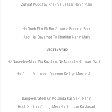
Zulmat Kudda’ay Khak Se Bezaar Nahin Main
Ho Rooh Phir Ek Bar Sawar-e-Badan-e-Zaar
Aesi Hai Qayamat To Kharidar Nahin Main
Sada’ay Ghaib
Ne Naseeb-e-Maar Wa Kuzdum, Ne Naseeb-e-Dawam Wa Dad
Hai Faqat Mehkoom Qoumon Ke Liye Marg-e-Abad
Bang-e-Israfeel Un Ko Zinda Kar Sakti Nahin
Rooh Se Tha Zindagi Mein Bhi Tehi Jin Ka Jasad