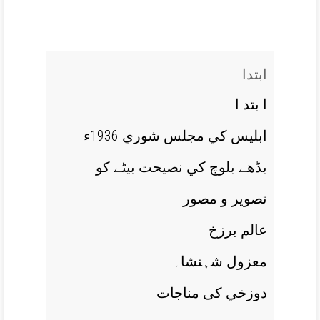
ابتدا
ا بتد ا
ابليس کي مجلس شوري 1936ء
بڈھے بلوچ کي نصيحت بيٹے کو
تصوير و مصور
عالم برزخ
معزول شہنشاہ
دوزخي کی مناجات