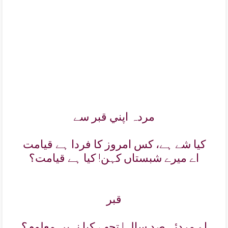
مردہ اپني قبر سے
کيا شے ہے، کس امروز کا فردا ہے قيامت
اے ميرے شبستاں کہن! کيا ہے قيامت؟
قبر
اے مردئہ صد سالہ! تجھے کيا نہيں معلوم؟