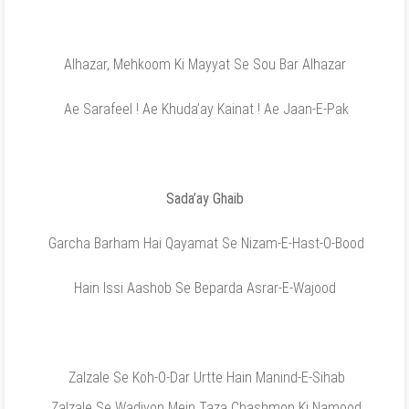
Alhazar, Mehkoom Ki Mayyat Se Sou Bar Alhazar
Ae Sarafeel ! Ae Khuda’ay Kainat ! Ae Jaan-E-Pak
Sada’ay Ghaib
Garcha Barham Hai Qayamat Se Nizam-E-Hast-O-Bood
Hain Issi Aashob Se Beparda Asrar-E-Wajood
Zalzale Se Koh-O-Dar Urtte Hain Manind-E-Sihab
Zalzale Se Wadiyon Mein Taza Chashmon Ki Namood