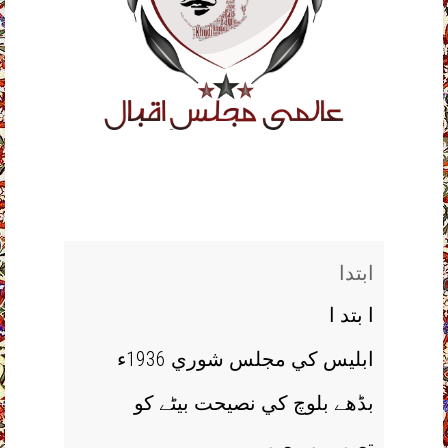
ابتدا
ا بتد ا
ابليس کي مجلس شوري 1936ء
بڈھے بلوچ کي نصيحت بيٹے کو
تصوير و مصور