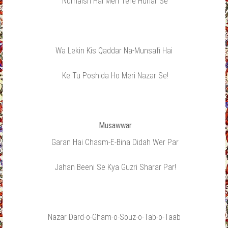
Numaish Hai Meri Tere Hunar Se
Wa Lekin Kis Qaddar Na-Munsafi Hai
Ke Tu Poshida Ho Meri Nazar Se!
Musawwar
Garan Hai Chasm-E-Bina Didah Wer Par
Jahan Beeni Se Kya Guzri Sharar Par!
Nazar Dard-o-Gham-o-Souz-o-Tab-o-Taab