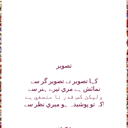
تصوير
کہا تصوير نے تصوير گر سے
نمائش ہے مري تيرے ہنر سے
وليکن کس قدر نا منصفي ہے
کہ تو پوشيدہ ہو ميري نظر سے!
مصور