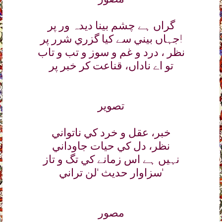
گراں ہے چشم بينا ديدہ ور پر
جہاں بيني سے کيا گزري شرر پر!
نظر ، درد و غم و سوز و تب و تاب
تو اے ناداں، قناعت کر خبر پر
تصوير
خبر، عقل و خرد کي ناتواني
نظر، دل کي حيات جاوداني
نہيں ہے اس زمانے کي تگ و تاز
سزاوار حديث 'لن تراني'
مصور