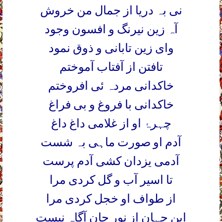
نی بہ دریا از جمال من خروش
آہ زین نیرنگ و افسون وجود
وای زین تابانی و ذوق نمود
تافتن از آفتاب آموختم
خاکدانی مردہ ئی افروختم
خاکدانی با فروغ و بی فراغ
چہرۂ او از غلامی داغ داغ
آدم او صورت ماہی بہ شست
آدمی یزدان کشی آدم پرست
تا اسیر آب و گل کردی مرا
از طواف او خجل کردی مرا
این جہان از نور جان آگاہ نیست