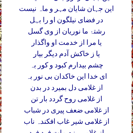
این جہان شایان مہر و ماہ نیست
در فضای نیلگون او را بہل
رشتۂ ما نوریان از وی گسل
یا مرا از خدمت او واگذار
یا ز خاکش آدم دیگر بیار
چشم بیدارم کبود و کور بہ
ای خدا این خاکدان بی نور بہ
از غلامی دل بمیرد در بدن
از غلامی روح گردد بار تن
از غلامی ضعف پیری در شباب
از غلامی شیر غاب افکندہ ناب
از غلامی بزم ملت فرد فرد