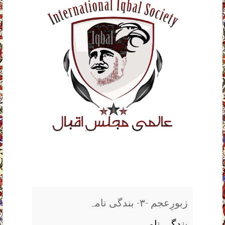
زبورِعجم -٣- بندگی نامہ
بندگی نامہ