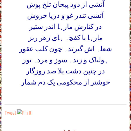
آتشی از دود پیچان تلخ پوش
آتشی تندر غو و دریا خروش
در کنارش مارہا اندر ستیز
مارہا با کفچہ ہای زھر ریز
شعلہ اش گیرندہ چون کلب عقور
ہولناک و زندہ سوز و مردہ نور
در چنین دشت بلا صد روزگار
خوشتر از محکومی یک دم شمار
Tweet