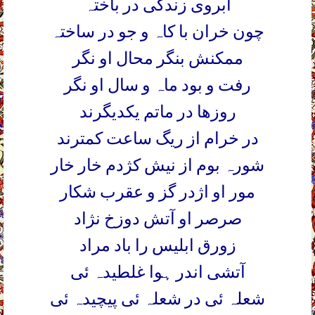
آبروی زندگی در باختہ
چون خران با کاہ و جو در ساختہ
ممکنش بنگر محال او نگر
رفت و بود ماہ و سال او نگر
روزھا در ماتم یکدیگرند
در خرام از ریگ ساعت کمترند
شورہ بوم از نیش کژدم خار خار
مور او اژدر گز و عقرب شکار
صرصر او آتش دوزخ نژاد
زورق ابلیس را باد مراد
آتشی اندر ہوا غلطیدہ ئی
شعلہ ئی در شعلہ ئی پیچیدہ ئی